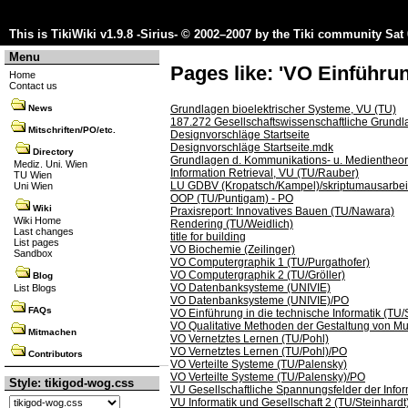
This is TikiWiki v1.9.8 -Sirius- © 2002–2007 by the
Tiki community
Sat 
Menu
Pages like: 'VO Einführun
Home
Contact us
Grundlagen bioelektrischer Systeme, VU (TU)
News
187.272 Gesellschaftswissenschaftliche Grundla
Mitschriften/PO/etc.
Designvorschläge Startseite
Designvorschläge Startseite.mdk
Directory
Grundlagen d. Kommunikations- u. Medientheori
Mediz. Uni. Wien
Information Retrieval, VU (TU/Rauber)
TU Wien
LU GDBV (Kropatsch/Kampel)/skriptumausarbei
Uni Wien
OOP (TU/Puntigam) - PO
Wiki
Praxisreport: Innovatives Bauen (TU/Nawara)
Wiki Home
Rendering (TU/Weidlich)
Last changes
title for building
List pages
VO Biochemie (Zeilinger)
Sandbox
VO Computergraphik 1 (TU/Purgathofer)
VO Computergraphik 2 (TU/Gröller)
Blog
VO Datenbanksysteme (UNIVIE)
List Blogs
VO Datenbanksysteme (UNIVIE)/PO
FAQs
VO Einführung in die technische Informatik (TU/S
VO Qualitative Methoden der Gestaltung von M
Mitmachen
VO Vernetztes Lernen (TU/Pohl)
VO Vernetztes Lernen (TU/Pohl)/PO
Contributors
VO Verteilte Systeme (TU/Palensky)
VO Verteilte Systeme (TU/Palensky)/PO
Style: tikigod-wog.css
VU Gesellschaftliche Spannungsfelder der Infor
VU Informatik und Gesellschaft 2 (TU/Steinhardt