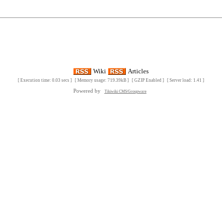
Wiki
Articles
[ Execution time: 0.03 secs ] [ Memory usage: 719.39kB ] [ GZIP Enabled ] [ Server load: 1.41 ]
Powered by
Tikiwiki CMS/Groupware