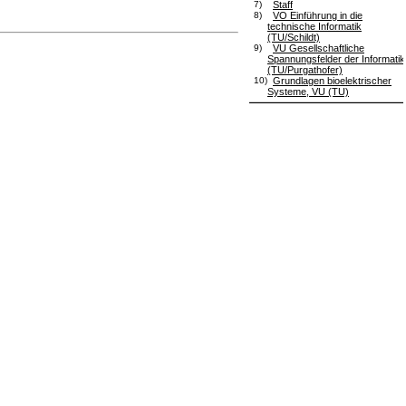
7)
Staff
8)
VO Einführung in die
technische Informatik
(TU/Schildt)
9)
VU Gesellschaftliche
Spannungsfelder der Informatik
(TU/Purgathofer)
10)
Grundlagen bioelektrischer
Systeme, VU (TU)