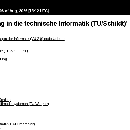
08 of Aug, 2026 [15:12 UTC]
g in die technische Informatik (TU/Schildt)'
gen der Informatik (VU 2,0) erste Uebung
e (TU/Steinhardt)
tung
childt)
ultimediasystemen (TU/Wagner)
matik (TU/Purgathofer)
)