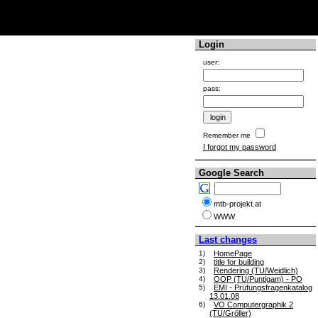
Login
user:
pass:
Remember me
I forgot my password
Google Search
mtb-projekt.at
WWW
Last changes
1)
HomePage
2)
title for building
3)
Rendering (TU/Weidlich)
4)
OOP (TU/Puntigam) - PO
5)
EMI - Prüfungsfragenkatalog
13.01.08
6)
VO Computergraphik 2
(TU/Gröller)