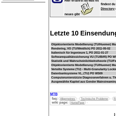
Hier erfährst du was es
findest d
Directory
neues gibt
Letzte 10 Einsendun
Objektorientierte Modellierung (TU/Huemer) M
Rendering, VO (TU/Weidlich) PO 2011-05-02
Italienisch für Ingenieure 1, PO 2011-01-27
Softwarequalitätssicherung VU (TU/Biffl) PO W
Statistik und Wahrscheinlichkeitstheorie (TU/F
Objektorientierte Modellierung (TU/Huemer) M
Verteilte Systeme (TU) - Multi-Granularity Locki
Datenbanksysteme VL, (TU) PO WS09
Computerunterstützte Diagnoseverfahren u. T
Ausgewählte Kapitel aus Gender Mainstreamin
MTB
faq:
·
·
Allgemeines
Technische Probleme
R
wiki page:
·
HomePage