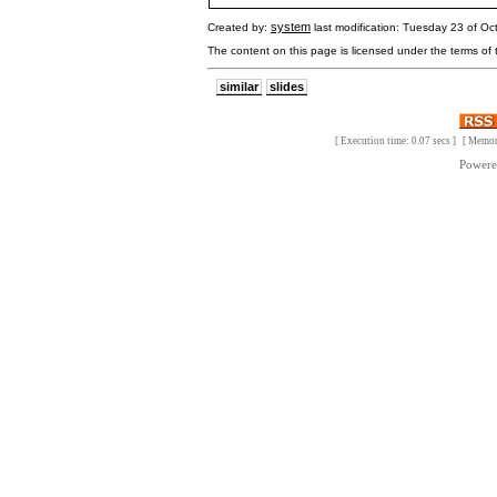
system
Created by:
last modification: Tuesday 23 of O
The content on this page is licensed under the terms of
similar
slides
[ Execution time: 0.07 secs ] [ Memo
Power