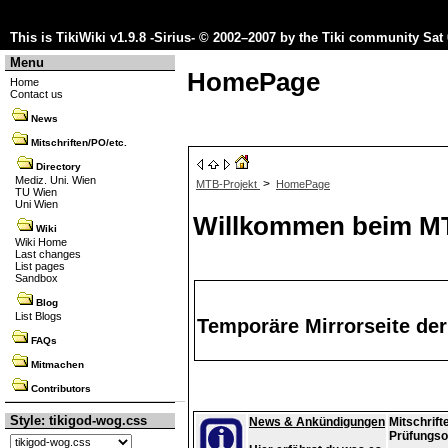
This is TikiWiki v1.9.8 -Sirius- © 2002–2007 by the
Tiki community
Sat 
Menu
HomePage
Home
Contact us
News
Mitschriften/PO/etc.
Directory
Mediz. Uni. Wien
>
MTB-Projekt
HomePage
TU Wien
Uni Wien
Willkommen beim MT
Wiki
Wiki Home
Last changes
List pages
Sandbox
Blog
List Blogs
Temporäre Mirrorseite de
FAQs
Mitmachen
Contributors
Style: tikigod-wog.css
News & Ankündigungen
Mitschrift
Prüfungso