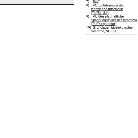
7)
Staff
8)
VO Einführung in die
technische Informatik
(TU/Schildt)
9)
VU Gesellschaftliche
Spannungsfelder der Informatik
(TU/Purgathofer)
10)
Grundlagen bioelektrischer
Systeme, VU (TU)