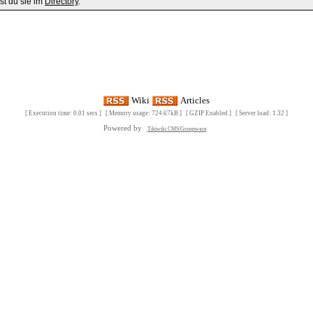
st du sie im
Directory
.
Wiki
Articles
[ Execution time: 0.01 secs ] [ Memory usage: 724.67kB ] [ GZIP Enabled ] [ Server load: 1.32 ]
Powered by
Tikiwiki CMS/Groupware