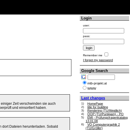
Login
user:
pass:
Remember me
I forgot my password
Google Search
mtb-projekt.at
WWW
Last changes
einiger Zeit verschwinden sie auch
1)
HomePage
2)
title for building
berprüft und einsortiert haben.
3)
Rendering (TU/Weidlich)
4)
OOP (TU/Puntigam) - PO
5)
EMI - Prüfungsfragenkatalog
13.01.08
6)
VO Computergraphik 2
von dort Dateien herunterladen. Sobald
(TU/Gröller)