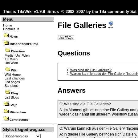
This is TikiWiki v1.9.8 -Sirius- © 2002–2007 by the
Tiki community
Sat 
Menu
File Galleries
Home
Contact us
News
List FAQs
Mitschriften/PO/etc.
Questions
Directory
Mediz. Uni. Wien
TU Wien
Uni Wien
Was sind die File Galleries?
Wiki
Warum kann ich aus der File Gallery "Incomin
Wiki Home
Last changes
List pages
Sandbox
Answers
Blog
List Blogs
Q: Was sind die File Galleries?
FAQs
A: Im Moment gibt es nur eine File Gallery na
Mitmachen
wieder, das hängt mit unserem Workflow zusam
Contributors
Q: Warum kann ich aus der File Gallery "Incom
Style: tikigod-wog.css
A: In dieser File Gallery befinden sich Dateien