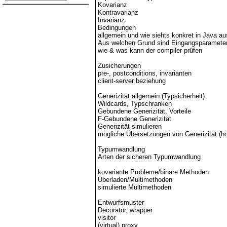
Kovarianz
Kontravarianz
Invarianz
Bedingungen
allgemein und wie siehts konkret in Java au
Aus welchen Grund sind Eingangsparameter 
wie & was kann der compiler prüfen
Zusicherungen
pre-, postconditions, invarianten
client-server beziehung
Generizität allgemein (Typsicherheit)
Wildcards, Typschranken
Gebundene Generizität, Vorteile
F-Gebundene Generizität
Generizität simulieren
mögliche Übersetzungen von Generizität (h
Typumwandlung
Arten der sicheren Typumwandlung
kovariante Probleme/binäre Methoden
Überladen/Multimethoden
simulierte Multimethoden
Entwurfsmuster
Decorator, wrapper
visitor
(virtual) proxy