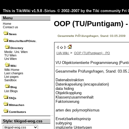
This is TikiWiki v1.9.8 -Sirius- © 2002–2007 by the
Tiki community
Fri 
Menu
OOP (TU/Puntigam) -
Home
Contact us
News
Gesammelte PrÃ¼fungsfragen, Stand: 03.05.2009
Mitschriften/PO/etc.
Directory
Mediz. Uni. Wien
>
LVA-Wiki
OOP (TU/Puntigam) - PO
TU Wien
Uni Wien
VU Objektorientierte Programmierung (Punti
Wiki
Wiki Home
Gesammelte Prüfungsfragen, Stand: 03.05.
Last changes
List pages
Datenabstraktion
Sandbox
Datenkapselung (encapsulation)
Blog
data hiding
List Blogs
Objektkopplung
Klassenzusammenhalt
FAQs
Faktorisierung
Mitmachen
arten des polymorphismus
Contributors
Ersetzbarkeitsprinzip
Style: tikigod-wog.css
subtyping
implizierte Untertypen