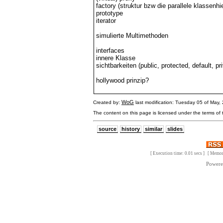
factory (struktur bzw die parallele klassenhi
prototype
iterator
simulierte Multimethoden
interfaces
innere Klasse
sichtbarkeiten (public, protected, default, pr
hollywood prinzip?
WoG
Created by:
last modification: Tuesday 05 of May
The content on this page is licensed under the terms of
source
history
similar
slides
[ Execution time: 0.01 secs ] [ Memo
Power