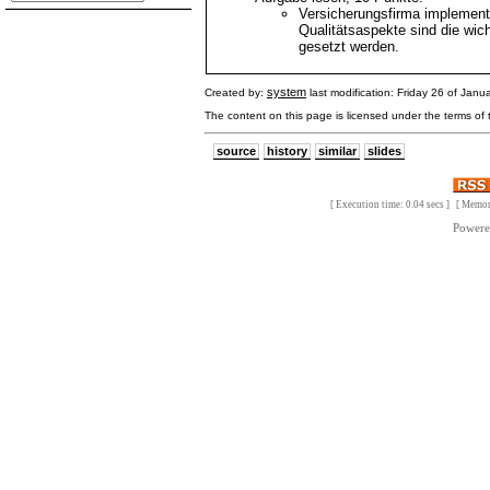
Versicherungsfirma implement
Qualitätsaspekte sind die wi
gesetzt werden.
system
Created by:
last modification: Friday 26 of Jan
The content on this page is licensed under the terms of
source
history
similar
slides
[ Execution time: 0.04 secs ] [ Memo
Power