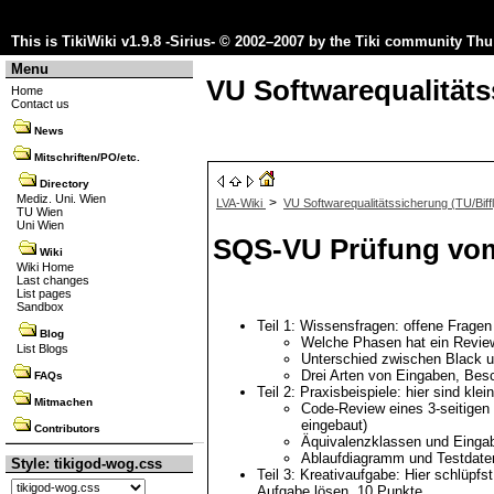
This is TikiWiki v1.9.8 -Sirius- © 2002–2007 by the
Tiki community
Thu 
Menu
VU Softwarequalitäts
Home
Contact us
News
Mitschriften/PO/etc.
Directory
Mediz. Uni. Wien
>
LVA-Wiki
VU Softwarequalitätssicherung (TU/Biffl
TU Wien
Uni Wien
SQS-VU Prüfung vom
Wiki
Wiki Home
Last changes
List pages
Sandbox
Teil 1: Wissensfragen: offene Fragen
Blog
Welche Phasen hat ein Revie
List Blogs
Unterschied zwischen Black 
Drei Arten von Eingaben, Besc
FAQs
Teil 2: Praxisbeispiele: hier sind kle
Mitmachen
Code-Review eines 3-seitigen 
eingebaut)
Contributors
Äquivalenzklassen und Eingab
Ablaufdiagramm und Testdaten 
Style: tikigod-wog.css
Teil 3: Kreativaufgabe: Hier schlüpfs
Aufgabe lösen, 10 Punkte.