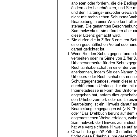
anbieten oder fordern, die die Bedin
ändern oder beschränken, und Sie mü
und den Haftungs- und/oder Gewährle
nicht mit technischen Schutzmaßnah
Bearbeitung in einer Weise kontrolli
stehen. Die genannten Beschränkunge
Sammelwerkes; sie erfordern aber 
dieser Lizenz gemacht wird.
Sie dürfen die in Ziffer 3 erteilten 
einen geschäftlichen Vorteil oder ein
darauf gerichtet ist.
Wenn Sie den Schutzgegenstand oder 
verbreiten oder im Sinne von Ziffer 3
Urhebervermerke für den Schutzgege
Rechtsinhaberschaft in einer der 
anerkennen, indem Sie den Namen (o
Urhebers oder Rechtsinhabers nennen,
Schutzgegenstandes, wenn dieser ang
durchführbaren Umfang - für die mit
Internetadresse in Form des Uniform-
angegeben hat, sofern dies geschehen
den Urhebervermerk oder die Lizenz
Bearbeitung ist ein Hinweis darauf a
Bearbeitung eingegangen ist (z.B. "F
oder "Das Drehbuch beruht auf dem We
angemessenen Weise erfolgen, wobei 
Sammelwerk der Hinweis zumindest an 
hat wie vergleichbare Hinweise auf a
Obwohl die gemäß Ziffer 3 erteilten
findet diese Erlaubnis ihre gesetzli