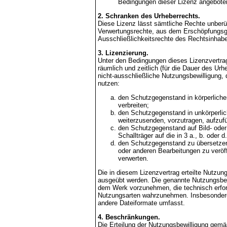
Bedingungen dieser Lizenz angeboten
2. Schranken des Urheberrechts.
Diese Lizenz lässt sämtliche Rechte unberü
Verwertungsrechte, aus dem Erschöpfungsg
Ausschließlichkeitsrechte des Rechtsinhab
3. Lizenzierung.
Unter den Bedingungen dieses Lizenzvertrage
räumlich und zeitlich (für die Dauer des U
nicht-ausschließliche Nutzungsbewilligung,
nutzen:
den Schutzgegenstand in körperlicher
verbreiten;
den Schutzgegenstand in unkörperlic
weiterzusenden, vorzutragen, aufzufü
den Schutzgegenstand auf Bild- oder 
Schallträger auf die in 3 a., b. oder 
den Schutzgegenstand zu übersetzen
oder anderen Bearbeitungen zu veröf
verwerten.
Die in diesem Lizenzvertrag erteilte Nutzun
ausgeübt werden. Die genannte Nutzungsbewi
dem Werk vorzunehmen, die technisch erford
Nutzungsarten wahrzunehmen. Insbesondere
andere Dateiformate umfasst.
4. Beschränkungen.
Die Erteilung der Nutzungsbewilligung gemäß