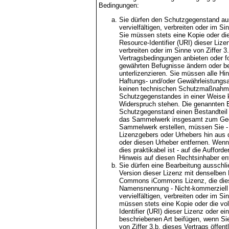
Bedingungen:
Sie dürfen den Schutzgegenstand aus
vervielfältigen, verbreiten oder im S
Sie müssen stets eine Kopie oder die
Resource-Identifier (URI) dieser Liz
verbreiten oder im Sinne von Ziffer 3
Vertragsbedingungen anbieten oder fo
gewährten Befugnisse ändern oder b
unterlizenzieren. Sie müssen alle Hi
Haftungs- und/oder Gewährleistungs
keinen technischen Schutzmaßnahme
Schutzgegenstandes in einer Weise k
Widerspruch stehen. Die genannten B
Schutzgegenstand einen Bestandteil 
das Sammelwerk insgesamt zum Gege
Sammelwerk erstellen, müssen Sie - s
Lizenzgebers oder Urhebers hin aus
oder diesen Urheber entfernen. Wenn
dies praktikabel ist - auf die Auffor
Hinweis auf diesen Rechtsinhaber en
Sie dürfen eine Bearbeitung ausschli
Version dieser Lizenz mit denselben 
Commons iCommons Lizenz, die diese
Namensnennung - Nicht-kommerziell 
vervielfältigen, verbreiten oder im Si
müssen stets eine Kopie oder die vo
Identifier (URI) dieser Lizenz oder 
beschriebenen Art beifügen, wenn Sie 
von Ziffer 3.b. dieses Vertrags öffe