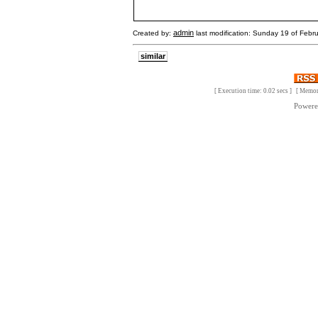
admin
Created by:
last modification: Sunday 19 of Febr
similar
[ Execution time: 0.02 secs ] [ Memo
Power