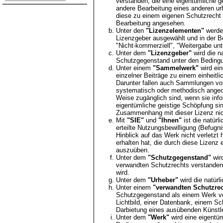
verstanden, die eine eigentümliche 
andere Bearbeitung eines anderen u
diese zu einem eigenen Schutzrecht f
Bearbeitung angesehen.
Unter den
"Lizenzelementen"
werden
Lizenzgeber ausgewählt und in der 
"Nicht-kommerziell", "Weitergabe un
Unter dem
"Lizenzgeber"
wird die n
Schutzgegenstand unter den Bedingun
Unter einem
"Sammelwerk"
wird ei
einzelner Beiträge zu einem einheitl
Darunter fallen auch Sammlungen vo
systematisch oder methodisch angeor
Weise zugänglich sind, wenn sie inf
eigentümliche geistige Schöpfung s
Zusammenhang mit dieser Lizenz nic
Mit
"SIE"
und
"Ihnen"
ist die natürl
erteilte Nutzungsbewilligung (Befugn
Hinblick auf das Werk nicht verletzt 
erhalten hat, die durch diese Lizenz 
auszuüben.
Unter dem
"Schutzgegenstand"
wir
verwandten Schutzrechts verstanden
wird.
Unter dem
"Urheber"
wird die natürl
Unter einem
"verwandten Schutzrec
Schutzgegenstand als einem Werk v
Lichtbild, einer Datenbank, einem Sc
Darbietung eines ausübenden Künstl
Unter dem
"Werk"
wird eine eigentüm