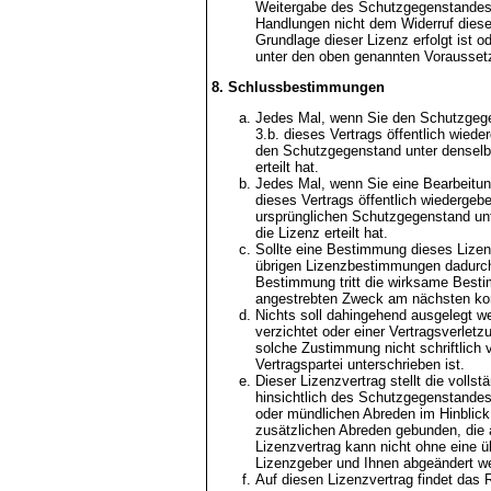
Weitergabe des Schutzgegenstandes 
Handlungen nicht dem Widerruf dieser
Grundlage dieser Lizenz erfolgt ist o
unter den oben genannten Vorausset
8. Schlussbestimmungen
Jedes Mal, wenn Sie den Schutzgegens
3.b. dieses Vertrags öffentlich wied
den Schutzgegenstand unter denselbe
erteilt hat.
Jedes Mal, wenn Sie eine Bearbeitung 
dieses Vertrags öffentlich wiedergeb
ursprünglichen Schutzgegenstand unt
die Lizenz erteilt hat.
Sollte eine Bestimmung dieses Lizen
übrigen Lizenzbestimmungen dadurch 
Bestimmung tritt die wirksame Bes
angestrebten Zweck am nächsten k
Nichts soll dahingehend ausgelegt w
verzichtet oder einer Vertragsverletz
solche Zustimmung nicht schriftlich
Vertragspartei unterschrieben ist.
Dieser Lizenzvertrag stellt die volls
hinsichtlich des Schutzgegenstandes
oder mündlichen Abreden im Hinblick
zusätzlichen Abreden gebunden, die 
Lizenzvertrag kann nicht ohne eine 
Lizenzgeber und Ihnen abgeändert w
Auf diesen Lizenzvertrag findet das