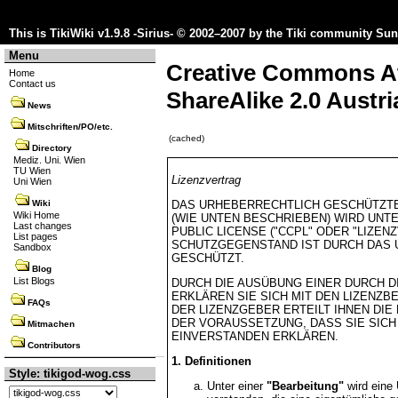
This is TikiWiki v1.9.8 -Sirius- © 2002–2007 by the
Tiki community
Sun 
Menu
Creative Commons A
Home
Contact us
ShareAlike 2.0 Austri
News
Mitschriften/PO/etc.
(cached)
Directory
Mediz. Uni. Wien
TU Wien
Lizenzvertrag
Uni Wien
DAS URHEBERRECHTLICH GESCHÜTZT
Wiki
Wiki Home
(WIE UNTEN BESCHRIEBEN) WIRD UN
Last changes
PUBLIC LICENSE ("CCPL" ODER "LIZE
List pages
SCHUTZGEGENSTAND IST DURCH DAS 
Sandbox
GESCHÜTZT.
Blog
List Blogs
DURCH DIE AUSÜBUNG EINER DURCH D
ERKLÄREN SIE SICH MIT DEN LIZENZ
FAQs
DER LIZENZGEBER ERTEILT IHNEN DI
DER VORAUSSETZUNG, DASS SIE SIC
Mitmachen
EINVERSTANDEN ERKLÄREN.
Contributors
1. Definitionen
Style: tikigod-wog.css
Unter einer
"Bearbeitung"
wird eine