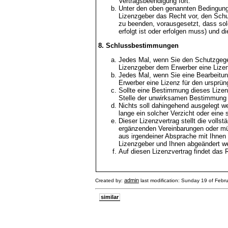
Vertragsbeendigung fort.
Unter den oben genannten Bedingunge
Lizenzgeber das Recht vor, den Sch
zu beenden, vorausgesetzt, dass sol
erfolgt ist oder erfolgen muss) und 
8. Schlussbestimmungen
Jedes Mal, wenn Sie den Schutzgegenst
Lizenzgeber dem Erwerber eine Lizenz
Jedes Mal, wenn Sie eine Bearbeitung 
Erwerber eine Lizenz für den ursprün
Sollte eine Bestimmung dieses Lizen
Stelle der unwirksamen Bestimmung
Nichts soll dahingehend ausgelegt w
lange ein solcher Verzicht oder eine
Dieser Lizenzvertrag stellt die voll
ergänzenden Vereinbarungen oder mün
aus irgendeiner Absprache mit Ihnen
Lizenzgeber und Ihnen abgeändert w
Auf diesen Lizenzvertrag findet das
admin
Created by:
last modification: Sunday 19 of Febr
similar