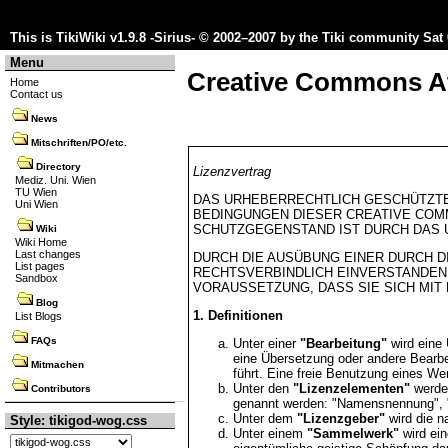
This is TikiWiki v1.9.8 -Sirius- © 2002–2007 by the
Tiki community
Sat 
Menu
Creative Commons At
Home
Contact us
News
Mitschriften/PO/etc.
Directory
Lizenzvertrag
Mediz. Uni. Wien
TU Wien
DAS URHEBERRECHTLICH GESCHÜTZTE
Uni Wien
BEDINGUNGEN DIESER CREATIVE COMM
SCHUTZGEGENSTAND IST DURCH DAS 
Wiki
Wiki Home
Last changes
DURCH DIE AUSÜBUNG EINER DURCH D
List pages
RECHTSVERBINDLICH EINVERSTANDEN.
Sandbox
VORAUSSETZUNG, DASS SIE SICH MI
Blog
1. Definitionen
List Blogs
FAQs
Unter einer
"Bearbeitung"
wird eine 
eine Übersetzung oder andere Bearb
Mitmachen
führt. Eine freie Benutzung eines We
Unter den
"Lizenzelementen"
werden
Contributors
genannt werden: "Namensnennung", "
Unter dem
"Lizenzgeber"
wird die n
Style: tikigod-wog.css
Unter einem
"Sammelwerk"
wird ein