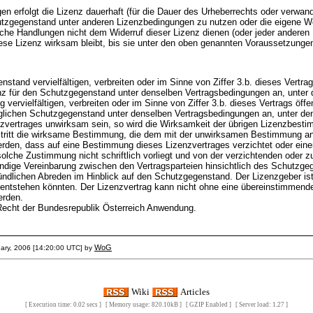
n erfolgt die Lizenz dauerhaft (für die Dauer des Urheberrechts oder verwan
utzgegenstand unter anderen Lizenzbedingungen zu nutzen oder die eigene W
che Handlungen nicht dem Widerruf dieser Lizenz dienen (oder jeder anderen 
diese Lizenz wirksam bleibt, bis sie unter den oben genannten Voraussetzunge
and vervielfältigen, verbreiten oder im Sinne von Ziffer 3.b. dieses Vertrags
 für den Schutzgegenstand unter denselben Vertragsbedingungen an, unter den
vervielfältigen, verbreiten oder im Sinne von Ziffer 3.b. dieses Vertrags öff
glichen Schutzgegenstand unter denselben Vertragsbedingungen an, unter denen
zvertrages unwirksam sein, so wird die Wirksamkeit der übrigen Lizenzbesti
 tritt die wirksame Bestimmung, die dem mit der unwirksamen Bestimmung 
erden, dass auf eine Bestimmung dieses Lizenzvertrages verzichtet oder eine
 solche Zustimmung nicht schriftlich vorliegt und von der verzichtenden oder 
ständige Vereinbarung zwischen den Vertragsparteien hinsichtlich des Schutzge
dlichen Abreden im Hinblick auf den Schutzgegenstand. Der Lizenzgeber ist
 entstehen könnten. Der Lizenzvertrag kann nicht ohne eine übereinstimmend
erden.
 Recht der Bundesrepublik Österreich Anwendung.
WoG
uary, 2006 [14:20:00 UTC] by
Wiki
Articles
[ Execution time: 0.02 secs ] [ Memory usage: 820.10kB ] [ GZIP Enabled ] [ Server load: 1.27 ]