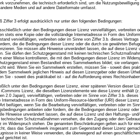
k vorzunehmen, die technisch erforderlich sind, um die Nutzungsbewilligung
andere Medien und auf andere Dateiformate umfasst.
 Ziffer 3 erfolgt ausdrücklich nur unter den folgenden Bedingungen:
chließlich unter den Bedingungen dieser Lizenz vervielfältigen, verbreiten od
n stets eine Kopie oder die vollständige Internetadresse in Form des Uniform
nd vervielfältigen, verbreiten oder im Sinne von Ziffer 3.b. dieses Vertrags 
ordern, die die Bedingungen dieser Lizenz oder die durch sie gewährten Befu
enzieren. Sie müssen alle Hinweise unverändert lassen, die auf diese Lizenz
n. Sie dürfen den Schutzgegenstand mit keinen technischen Schutzmaßnahm
 einer Weise kontrollieren, die mit den Bedingungen dieser Lizenz im Wide
Schutzgegenstand einen Bestandteil eines Sammelwerkes bildet; sie verlange
t wird. Wenn Sie ein Sammelwerk erstellen, müssen Sie - soweit dies praktik
 dem Sammelwerk jeglichen Hinweis auf diesen Lizenzgeber oder diesen Urhe
Sie - soweit dies praktikabel ist - auf die Aufforderung eines Rechtsinhaber
eßlich unter den Bedingungen dieser Lizenz, einer späteren Version dieser L
iCommons Lizenz, die dieselben Lizenzelemente wie diese Lizenz enthält (z
n 2.0 Japan), vervielfältigen, verbreiten oder im Sinne von Ziffer 3.b. diese
e Internetadresse in Form des Uniform-Resource-Identifier (URI) dieser Lizenz
 beifügen, wenn Sie die Bearbeitung vervielfältigen, verbreiten oder im Sinne
gsbedingungen anbieten oder fordern, die die Bedingungen dieser Lizenz oder
le Hinweise unverändert lassen, die auf diese Lizenz und den Haftungs- und
it technischen Schutzmaßnahmen versehen, die den Zugang oder den Gebrauch 
z im Widerspruch stehen. Die genannten Beschränkungen gelten auch für eine
icht, dass das Sammelwerk insgesamt zum Gegenstand dieser Lizenz gemach
Befugnisse in keiner Weise verwenden, die überwiegend auf einen geschäftlichen
f gerichtet ist.