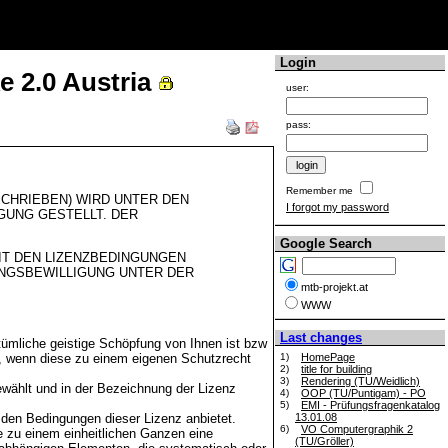
Login
 2.0 Austria
user:
pass:
Remember me
CHRIEBEN) WIRD UNTER DEN
I forgot my password
GUNG GESTELLT. DER
Google Search
IT DEN LIZENZBEDINGUNGEN
UNGSBEWILLIGUNG UNTER DER
mtb-projekt.at
WWW
Last changes
tümliche geistige Schöpfung von Ihnen ist bzw
, wenn diese zu einem eigenen Schutzrecht
1)
HomePage
2)
title for building
3)
Rendering (TU/Weidlich)
wählt und in der Bezeichnung der Lizenz
4)
OOP (TU/Puntigam) - PO
5)
EMI - Prüfungsfragenkatalog
 den Bedingungen dieser Lizenz anbietet.
13.01.08
6)
VO Computergraphik 2
e zu einem einheitlichen Ganzen eine
(TU/Gröller)