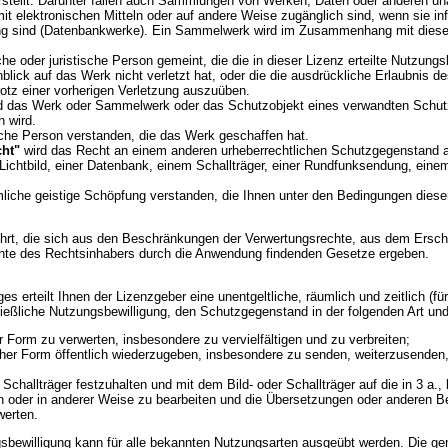
rstellt. Darunter fallen auch Sammlungen von Werken, Daten oder anderen u
it elektronischen Mitteln oder auf andere Weise zugänglich sind, wenn sie i
ng sind (Datenbankwerke). Ein Sammelwerk wird im Zusammenhang mit dieser 
iche oder juristische Person gemeint, die die in dieser Lizenz erteilte Nutzun
lick auf das Werk nicht verletzt hat, oder die die ausdrückliche Erlaubnis de
trotz einer vorherigen Verletzung auszuüben.
d das Werk oder Sammelwerk oder das Schutzobjekt eines verwandten Schutz
 wird.
iche Person verstanden, die das Werk geschaffen hat.
ht"
wird das Recht an einem anderen urheberrechtlichen Schutzgegenstand 
chtbild, einer Datenbank, einem Schallträger, einer Rundfunksendung, einem 
liche geistige Schöpfung verstanden, die Ihnen unter den Bedingungen diese
ührt, die sich aus den Beschränkungen der Verwertungsrechte, aus dem Ersc
hte des Rechtsinhabers durch die Anwendung findenden Gesetze ergeben.
s erteilt Ihnen der Lizenzgeber eine unentgeltliche, räumlich und zeitlich (f
ießliche Nutzungsbewilligung, den Schutzgegenstand in der folgenden Art un
 Form zu verwerten, insbesondere zu vervielfältigen und zu verbreiten;
her Form öffentlich wiederzugeben, insbesondere zu senden, weiterzusenden,
challträger festzuhalten und mit dem Bild- oder Schallträger auf die in 3 a., 
oder in anderer Weise zu bearbeiten und die Übersetzungen oder anderen Bea
werten.
gsbewilligung kann für alle bekannten Nutzungsarten ausgeübt werden. Die ge