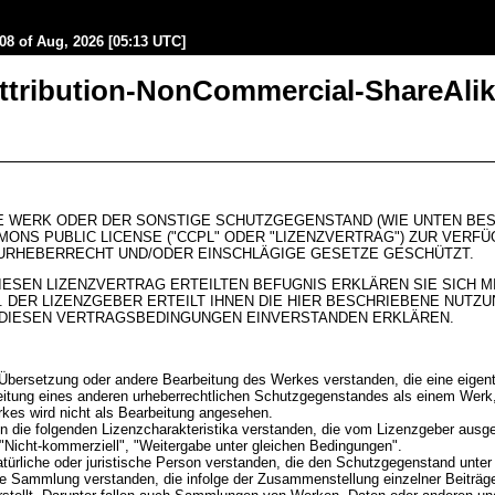
08 of Aug, 2026 [05:13 UTC]
tribution-NonCommercial-ShareAlike
 WERK ODER DER SONSTIGE SCHUTZGEGENSTAND (WIE UNTEN BES
ONS PUBLIC LICENSE ("CCPL" ODER "LIZENZVERTRAG") ZUR VERFÜ
URHEBERRECHT UND/ODER EINSCHLÄGIGE GESETZE GESCHÜTZT.
IESEN LIZENZVERTRAG ERTEILTEN BEFUGNIS ERKLÄREN SIE SICH M
 DER LIZENZGEBER ERTEILT IHNEN DIE HIER BESCHRIEBENE NUTZ
T DIESEN VERTRAGSBEDINGUNGEN EINVERSTANDEN ERKLÄREN.
Übersetzung oder andere Bearbeitung des Werkes verstanden, die eine eigen
eitung eines anderen urheberrechtlichen Schutzgegenstandes als einem Werk
rkes wird nicht als Bearbeitung angesehen.
 die folgenden Lizenzcharakteristika verstanden, die vom Lizenzgeber ausge
Nicht-kommerziell", "Weitergabe unter gleichen Bedingungen".
atürliche oder juristische Person verstanden, die den Schutzgegenstand unter
e Sammlung verstanden, die infolge der Zusammenstellung einzelner Beiträg