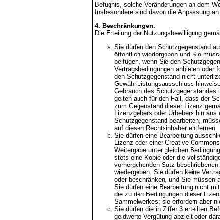
Befugnis, solche Veränderungen an dem Wer
Insbesondere sind davon die Anpassung an 
4. Beschränkungen.
Die Erteilung der Nutzungsbewilligung gemäß
Sie dürfen den Schutzgegenstand auss
öffentlich wiedergeben und Sie müsse
beifügen, wenn Sie den Schutzgegensta
Vertragsbedingungen anbieten oder f
den Schutzgegenstand nicht unterliz
Gewährleistungsausschluss hinweise
Gebrauch des Schutzgegenstandes in
gelten auch für den Fall, dass der 
zum Gegenstand dieser Lizenz gemach
Lizenzgebers oder Urhebers hin aus
Schutzgegenstand bearbeiten, müssen 
auf diesen Rechtsinhaber entfernen.
Sie dürfen eine Bearbeitung ausschli
Lizenz oder einer Creative Commons 
Weitergabe unter gleichen Bedingunge
stets eine Kopie oder die vollständig
vorhergehenden Satz beschriebenen Art
wiedergeben. Sie dürfen keine Vertra
oder beschränken, und Sie müssen al
Sie dürfen eine Bearbeitung nicht m
die zu den Bedingungen dieser Lizen
Sammelwerkes; sie erfordern aber n
Sie dürfen die in Ziffer 3 erteilten 
geldwerte Vergütung abzielt oder darau