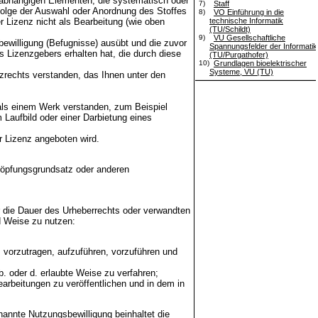
nabhängigen Elementen, die systematisch oder
7)
Staff
nfolge der Auswahl oder Anordnung des Stoffes
8)
VO Einführung in die
Lizenz nicht als Bearbeitung (wie oben
technische Informatik
(TU/Schildt)
9)
VU Gesellschaftliche
gsbewilligung (Befugnisse) ausübt und die zuvor
Spannungsfelder der Informatik
s Lizenzgebers erhalten hat, die durch diese
(TU/Purgathofer)
10)
Grundlagen bioelektrischer
Systeme, VU (TU)
rechts verstanden, das Ihnen unter den
als einem Werk verstanden, zum Beispiel
Laufbild oder einer Darbietung eines
r Lizenz angeboten wird.
höpfungsgrundsatz oder anderen
ür die Dauer des Urheberrechts oder verwandten
d Weise zu nutzen:
 vorzutragen, aufzuführen, vorzuführen und
b. oder d. erlaubte Weise zu verfahren;
rbeitungen zu veröffentlichen und in dem in
nannte Nutzungsbewilligung beinhaltet die