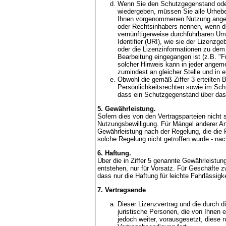
Wenn Sie den Schutzgegenstand oder e
wiedergeben, müssen Sie alle Urhebe
Ihnen vorgenommenen Nutzung angem
oder Rechtsinhabers nennen, wenn di
vernünftigerweise durchführbaren Um
Identifier (URI), wie sie der Lizenz
oder die Lizenzinformationen zu dem
Bearbeitung eingegangen ist (z.B. "F
solcher Hinweis kann in jeder angem
zumindest an gleicher Stelle und in 
Obwohl die gemäß Ziffer 3 erteilten 
Persönlichkeitsrechten sowie im Schu
dass ein Schutzgegenstand über das 
5. Gewährleistung.
Sofern dies von den Vertragsparteien nicht s
Nutzungsbewilligung. Für Mängel anderer Ar
Gewährleistung nach der Regelung, die die P
solche Regelung nicht getroffen wurde - nac
6. Haftung.
Über die in Ziffer 5 genannte Gewährleistun
entstehen, nur für Vorsatz. Für Geschäfte
dass nur die Haftung für leichte Fahrlässi
7. Vertragsende
Dieser Lizenzvertrag und die durch d
juristische Personen, die von Ihnen 
jedoch weiter, vorausgesetzt, diese n