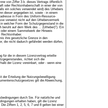
e von Ziffer 3.b. dieses Vertrags öffentlich
t oder Rechtsinhaberschaft in einer der von
s ein solches verwendet wird) des Urhebers
nn dieser angegeben ist, sowie - in einem
etadresse in Form des Uniform-Resource-
resse verweist nicht auf den Urhebervermerk
, in welcher Form der Schutzgegenstand in die
 beruht auf dem Werk des ... (Urheber)"). Ein
nk oder einem Sammelwerk der Hinweis
e Rechtsinhaber.
nis ihre gesetzliche Grenze in den
r, die nicht dadurch gefährdet werden dürfen,
 für die in diesem Lizenzvertrag erteilte
zgegenstandes, richtet sich die
alb der Lizenz vereinbart, oder - wenn eine
it der Erteilung der Nutzungsbewilligung
sumentenschutzgesetzes gilt die Abweichung,
gsbedingungen durch Sie. Für natürliche und
ingungen erhalten haben, gilt die Lizenz
ie Ziffern 1, 2, 5, 6, 7 und 8 gelten bei einer