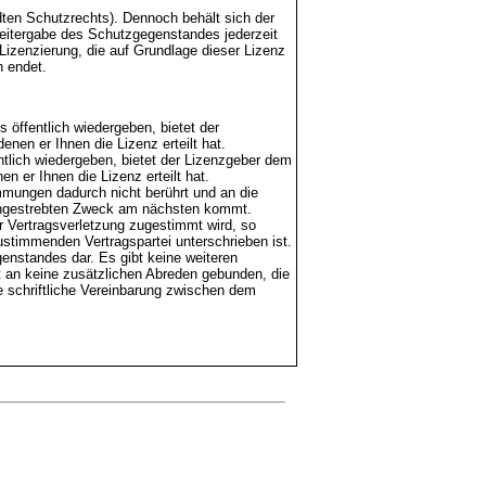
dten Schutzrechts). Dennoch behält sich der
eitergabe des Schutzgegenstandes jederzeit
Lizenzierung, die auf Grundlage dieser Lizenz
n endet.
 öffentlich wiedergeben, bietet der
en er Ihnen die Lizenz erteilt hat.
entlich wiedergeben, bietet der Lizenzgeber dem
 er Ihnen die Lizenz erteilt hat.
mmungen dadurch nicht berührt und an die
angestrebten Zweck am nächsten kommt.
r Vertragsverletzung zugestimmt wird, so
zustimmenden Vertragspartei unterschrieben ist.
genstandes dar. Es gibt keine weiteren
 an keine zusätzlichen Abreden gebunden, die
e schriftliche Vereinbarung zwischen dem