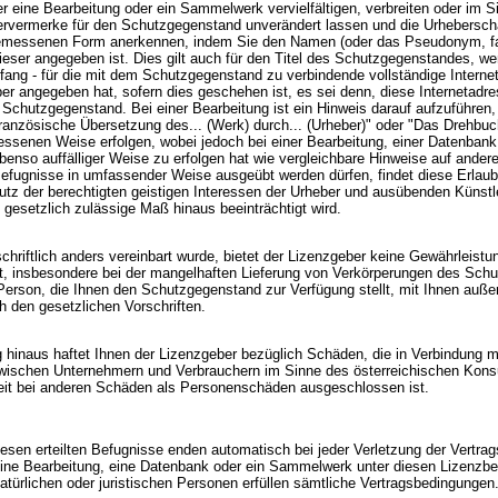
ine Bearbeitung oder ein Sammelwerk vervielfältigen, verbreiten oder im Sinn
rvermerke für den Schutzgegenstand unverändert lassen und die Urheberschaf
essenen Form anerkennen, indem Sie den Namen (oder das Pseudonym, fall
eser angegeben ist. Dies gilt auch für den Titel des Schutzgegenstandes, we
fang - für die mit dem Schutzgegenstand zu verbindende vollständige Intern
geber angegeben hat, sofern dies geschehen ist, es sei denn, diese Internetad
 Schutzgegenstand. Bei einer Bearbeitung ist ein Hinweis darauf aufzuführen
ranzösische Übersetzung des... (Werk) durch... (Urheber)" oder "Das Drehbuch
essenen Weise erfolgen, wobei jedoch bei einer Bearbeitung, einer Datenba
ebenso auffälliger Weise zu erfolgen hat wie vergleichbare Hinweise auf ander
Befugnisse in umfassender Weise ausgeübt werden dürfen, findet diese Erlaub
tz der berechtigten geistigen Interessen der Urheber und ausübenden Künstle
gesetzlich zulässige Maß hinaus beeinträchtigt wird.
chriftlich anders vereinbart wurde, bietet der Lizenzgeber keine Gewährleistung
t, insbesondere bei der mangelhaften Lieferung von Verkörperungen des Schut
erson, die Ihnen den Schutzgegenstand zur Verfügung stellt, mit Ihnen außerh
h den gesetzlichen Vorschriften.
g hinaus haftet Ihnen der Lizenzgeber bezüglich Schäden, die in Verbindung m
 zwischen Unternehmern und Verbrauchern im Sinne des österreichischen Kon
gkeit bei anderen Schäden als Personenschäden ausgeschlossen ist.
iesen erteilten Befugnisse enden automatisch bei jeder Verletzung der Vertra
eine Bearbeitung, eine Datenbank oder ein Sammelwerk unter diesen Lizenzbed
atürlichen oder juristischen Personen erfüllen sämtliche Vertragsbedingungen. D