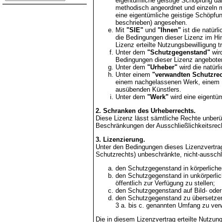
eigentümliche geistige Schöpfung da
methodisch angeordnet und einzeln m
eine eigentümliche geistige Schöpfu
beschrieben) angesehen.
Mit
"SIE"
und
"Ihnen"
ist die natürl
die Bedingungen dieser Lizenz im Hinb
Lizenz erteilte Nutzungsbewilligung 
Unter dem
"Schutzgegenstand"
wir
Bedingungen dieser Lizenz angeboten
Unter dem
"Urheber"
wird die natürl
Unter einem
"verwandten Schutzrec
einem nachgelassenen Werk, einem Li
ausübenden Künstlers.
Unter dem
"Werk"
wird eine eigentüm
2. Schranken des Urheberrechts.
Diese Lizenz lässt sämtliche Rechte unber
Beschränkungen der Ausschließlichkeitsrec
3. Lizenzierung.
Unter den Bedingungen dieses Lizenzvertrage
Schutzrechts) unbeschränkte, nicht-ausschl
den Schutzgegenstand in körperlicher
den Schutzgegenstand in unkörperlic
öffentlich zur Verfügung zu stellen;
den Schutzgegenstand auf Bild- oder S
den Schutzgegenstand zu übersetzen 
3 a. bis c. genannten Umfang zu ver
Die in diesem Lizenzvertrag erteilte Nutzun