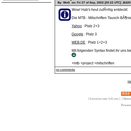
By: WoG on: Fri 27 of Sep, 2002 [20:22 UTC] (6420
Wow! Hab's heut zufÃ¤llig entdeckt:
Die MTB - Mitschriften-Tausch-BÃ¶rse
Yahoo
: Platz 2+3
Google
: Platz 3
WEB.DE
: Platz 1+2+3
Mit folgenden Syntax findet ihr uns be
+mtb +project +mitschriften
no comments
p
[
[ Execution time: 0.05 secs ] [ Memo
Power