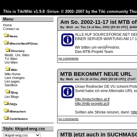
This is TikiWiki v1.9.8 -Sirius- © 2002–2007 by the
Tiki community
Thu 
Menu
Am So. 2002-11-17 ist MTB of
Home
By: WoG on: Thu 14 of Nov, 2002 [20:34 UTC] (646
Contact us
ALLE AUF SOURCEFORGE.NET GE
News
EINER SERVER-WARTUNG AM 17.11
Mitschriften/PO/etc.
Wir bitten um verstÃ¤ndnis.
Directory
Das MTB-Projekt Team
Mediz. Uni. Wien
no comments
TU Wien
Uni Wien
Wiki
MTB BEKOMMT NEUE URL
Wiki Home
Last changes
By: WoG on: Fri 11 of Oct, 2002 [20:28 UTC] (7147 
List pages
Sandbox
Unser Redirecter DE.VU scheint Prob
Somit habe ich eine Alternativ-URL erst
Blog
List Blogs
http://mitschriften.at.tf
http://mtb-projekt.at.tf
FAQs
Mitmachen
Sollten alle Stricke reiszen, dann:
htt
Contributors
no comments
Style: tikigod-wog.css
MTB jetzt auch in SUCHMA