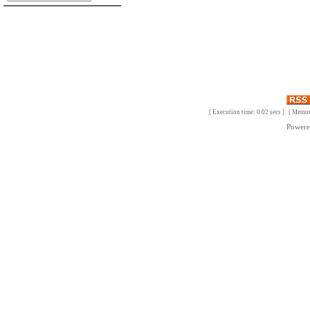
[ Execution time: 0.02 secs ] [ Memo
Power