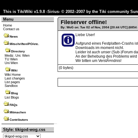
This is TikiWiki v1.9.8 -Sirius- © 2002–2007 by the
Tiki community
Sun 
Menu
Fileserver offline!
Home
By: WoG on: Tue 02 of Nov, 2004 [20:44 UTC] (6854 
Contact us
Liebe User!
News
Aufgrund eines Festplatten-Crashs ist 
Mitschriften/PO/etc.
Downloads im moment nicht.
Directory
Leider ist auch unser (Sub-)Forum da
Mediz. Uni. Wien
An der Behebung des Problems wird g
TU Wien
Wir bitten um VerstÃ¤ndnis!
Uni Wien
(0 bytes)
Wiki
Wiki Home
Last changes
List pages
Sandbox
Blog
List Blogs
FAQs
Mitmachen
Contributors
Style: tikigod-wog.css