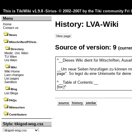
This is TikiWiki v1.9.8 -Sirius- © 2002–2007 by the
Tiki community
Fri 
Menu
History: LVA-Wiki
Home
Contact us
News
View page
Mitschriften/PO/etc.
Source of version: 9
(curre
Directory
Mediz. Uni. Wien
TU Wien
^__Dieses Wiki dient für Mitschriften, Aus
Uni Wien
Wiki
__Um neue Seiten hinzufügen zu können mußt 
Wiki Home
page". So legst du eine Unterseite für deine
Last changes
List pages
Sandbox
^__Table of Contents:__
{toc}^
Blog
List Blogs
FAQs
source
history
similar
Mitmachen
Contributors
Style: tikigod-wog.css