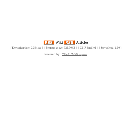
Wiki
Articles
[ Execution time: 0.05 secs ] [ Memory usage: 723.70kB ] [ GZIP Enabled ] [ Server load: 1.30 ]
Powered by
Tikiwiki CMS/Groupware