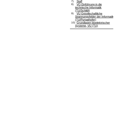
7)
Staff
8)
VO Einführung in die
technische Informatik
(TU/Schildt)
9)
VU Gesellschaftliche
Spannungsfelder der Informatik
(TU/Purgathofer)
10)
Grundlagen bioelektrischer
Systeme, VU (TU)