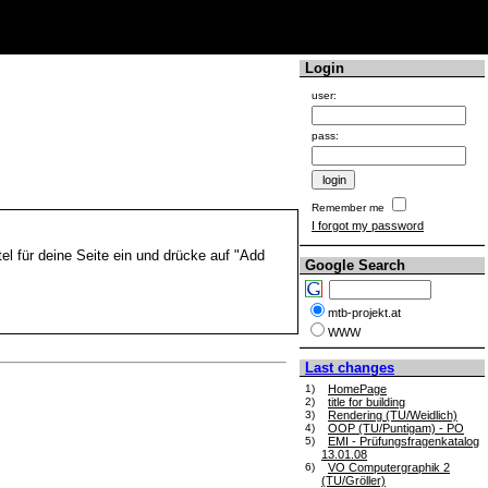
Login
user:
pass:
Remember me
I forgot my password
el für deine Seite ein und drücke auf "Add
Google Search
mtb-projekt.at
WWW
Last changes
1)
HomePage
2)
title for building
3)
Rendering (TU/Weidlich)
4)
OOP (TU/Puntigam) - PO
5)
EMI - Prüfungsfragenkatalog
13.01.08
6)
VO Computergraphik 2
(TU/Gröller)